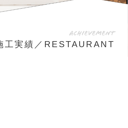
Achievement
施工実績／RESTAURANT