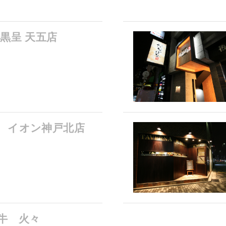
 黒呈 天五店
 イオン神戸北店
牛 火々