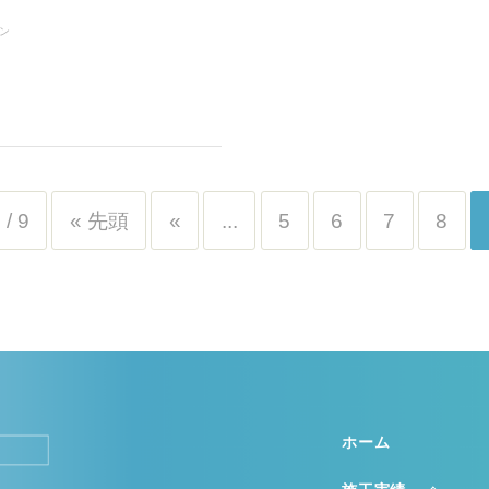
ン
 / 9
« 先頭
«
...
5
6
7
8
ホーム